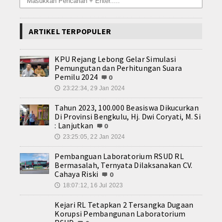
ARTIKEL TERPOPULER
KPU Rejang Lebong Gelar Simulasi
Pemungutan dan Perhitungan Suara
Pemilu 2024
0
23:22:34, 29 Jan 2024
🕔
Tahun 2023, 100.000 Beasiswa Dikucurkan
Di Provinsi Bengkulu, Hj. Dwi Coryati, M. Si
: Lanjutkan
0
23:25:05, 22 Jan 2024
🕔
Pembanguan Laboratorium RSUD RL
Bermasalah, Ternyata Dilaksanakan CV.
Cahaya Riski
0
18:07:12, 16 Jul 2023
🕔
Kejari RL Tetapkan 2 Tersangka Dugaan
Korupsi Pembangunan Laboratorium