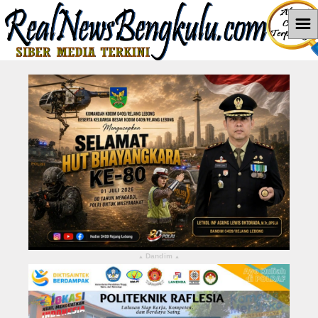
☰
Home
News
Hukum dan Kriminal
Politik
Pendidikan
Pemerintahan
Berita Utama
Dandim
▴
▴
LEBONG
KABUPATEN KEPAHIANG