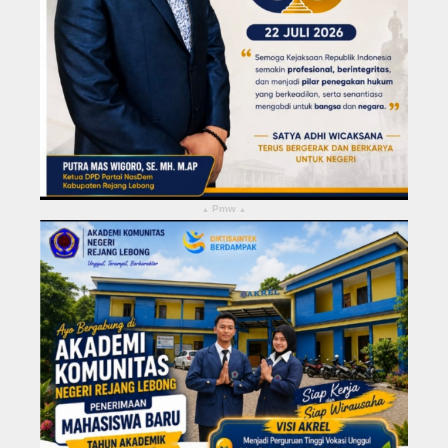
Pmw
▴
▴