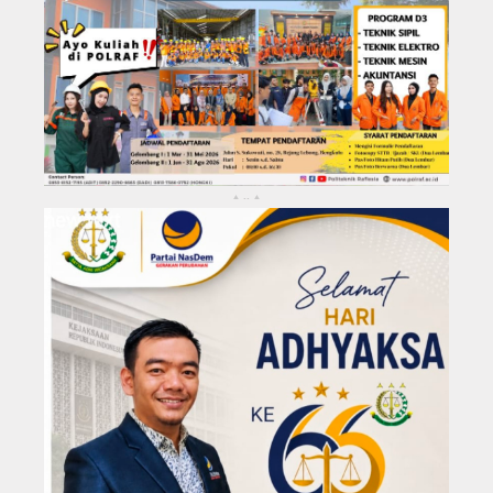
KABUPATEN REJANG LEBONG
Kota Bengkulu
..
▴
▴