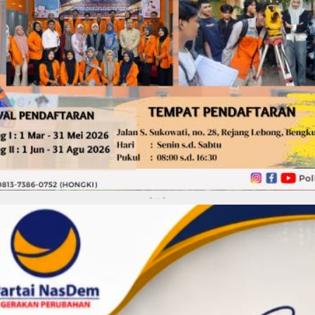
..
▴
▴