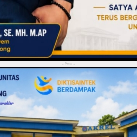
Pmw
▴
▴