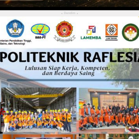
Dandim
▴
▴