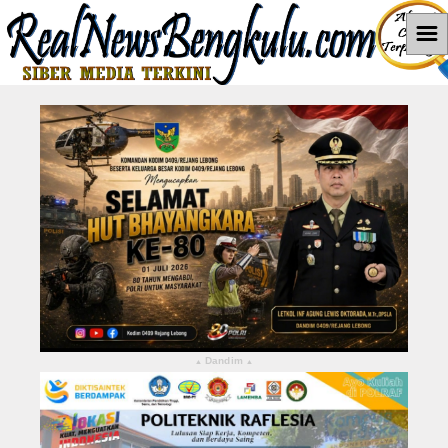
☰
Home
News
Hukum dan Kriminal
Politik
Pendidikan
Pemerintahan
Berita Utama
Dandim
▴
▴
LEBONG
KABUPATEN KEPAHIANG