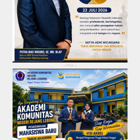
Pmw
▴
▴