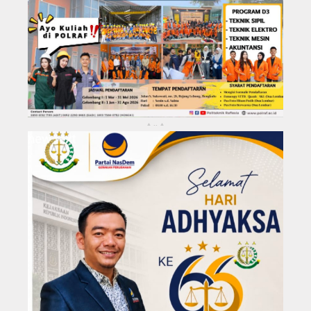
KABUPATEN REJANG LEBONG
Kota Bengkulu
..
▴
▴