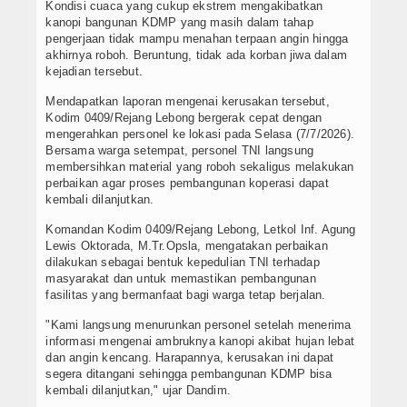
Kondisi cuaca yang cukup ekstrem mengakibatkan
kanopi bangunan KDMP yang masih dalam tahap
pengerjaan tidak mampu menahan terpaan angin hingga
akhirnya roboh. Beruntung, tidak ada korban jiwa dalam
kejadian tersebut.
Mendapatkan laporan mengenai kerusakan tersebut,
Kodim 0409/Rejang Lebong bergerak cepat dengan
mengerahkan personel ke lokasi pada Selasa (7/7/2026).
Bersama warga setempat, personel TNI langsung
membersihkan material yang roboh sekaligus melakukan
perbaikan agar proses pembangunan koperasi dapat
kembali dilanjutkan.
Komandan Kodim 0409/Rejang Lebong, Letkol Inf. Agung
Lewis Oktorada, M.Tr.Opsla, mengatakan perbaikan
dilakukan sebagai bentuk kepedulian TNI terhadap
masyarakat dan untuk memastikan pembangunan
fasilitas yang bermanfaat bagi warga tetap berjalan.
"Kami langsung menurunkan personel setelah menerima
informasi mengenai ambruknya kanopi akibat hujan lebat
dan angin kencang. Harapannya, kerusakan ini dapat
segera ditangani sehingga pembangunan KDMP bisa
kembali dilanjutkan," ujar Dandim.