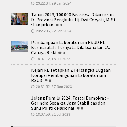
23:22:34, 29 Jan 2024
🕔
Tahun 2023, 100.000 Beasiswa Dikucurkan
Di Provinsi Bengkulu, Hj. Dwi Coryati, M. Si
: Lanjutkan
0
23:25:05, 22 Jan 2024
🕔
Pembanguan Laboratorium RSUD RL
Bermasalah, Ternyata Dilaksanakan CV.
Cahaya Riski
0
18:07:12, 16 Jul 2023
🕔
Kejari RL Tetapkan 2 Tersangka Dugaan
Korupsi Pembangunan Laboratorium
RSUD
0
20:31:52, 27 Sep 2023
🕔
Jelang Pemilu 2024, Partai Demokrat -
Gerindra Sepakat Jaga Stabilitas dan
Suhu Politik Nasional
0
18:07:59, 21 Jul 2023
🕔