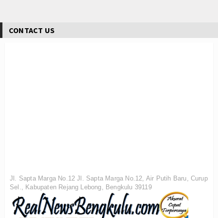
CONTACT US
Jl. Sapta Marga No.12 Jl. Sapta Marga No.12, Air Putih Baru, Curup
Sel., Kabupaten Rejang Lebong, Bengkulu 39119