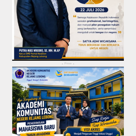
Pmw
▴
▴