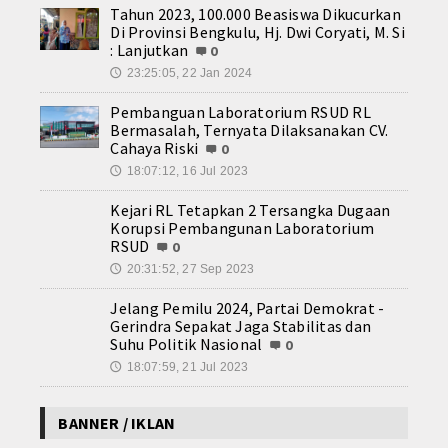
Tahun 2023, 100.000 Beasiswa Dikucurkan
Di Provinsi Bengkulu, Hj. Dwi Coryati, M. Si
: Lanjutkan
0
23:25:05, 22 Jan 2024
🕔
Pembanguan Laboratorium RSUD RL
Bermasalah, Ternyata Dilaksanakan CV.
Cahaya Riski
0
18:07:12, 16 Jul 2023
🕔
Kejari RL Tetapkan 2 Tersangka Dugaan
Korupsi Pembangunan Laboratorium
RSUD
0
20:31:52, 27 Sep 2023
🕔
Jelang Pemilu 2024, Partai Demokrat -
Gerindra Sepakat Jaga Stabilitas dan
Suhu Politik Nasional
0
18:07:59, 21 Jul 2023
🕔
BANNER / IKLAN