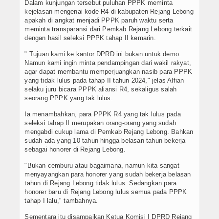
Dalam kunjungan tersebut puluhan PPPK meminta
kejelasan mengenai kode R4 di kabupaten Rejang Lebong
apakah di angkat menjadi PPPK paruh waktu serta
meminta transparansi dari Pemkab Rejang Lebong terkait
dengan hasil seleksi PPPK tahap II kemarin.
" Tujuan kami ke kantor DPRD ini bukan untuk demo.
Namun kami ingin minta pendampingan dari wakil rakyat,
agar dapat membantu memperjuangkan nasib para PPPK
yang tidak lulus pada tahap II tahun 2024," jelas Alfian
selaku juru bicara PPPK aliansi R4, sekaligus salah
seorang PPPK yang tak lulus.
Ia menambahkan, para PPPK R4 yang tak lulus pada
seleksi tahap II merupakan orang-orang yang sudah
mengabdi cukup lama di Pemkab Rejang Lebong. Bahkan
sudah ada yang 10 tahun hingga belasan tahun bekerja
sebagai honorer di Rejang Lebong.
"Bukan cemburu atau bagaimana, namun kita sangat
menyayangkan para honorer yang sudah bekerja belasan
tahun di Rejang Lebong tidak lulus. Sedangkan para
honorer baru di Rejang Lebong lulus semua pada PPPK
tahap I lalu," tambahnya.
Sementara itu disampaikan Ketua Komisi I DPRD Rejang