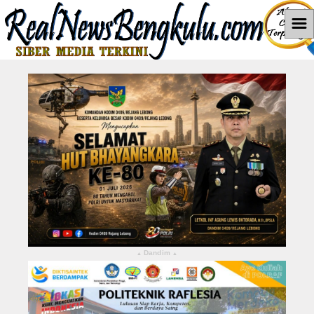
☰
Home
News
Hukum dan Kriminal
Politik
Pendidikan
Pemerintahan
Berita Utama
Dandim
▴
▴
LEBONG
KABUPATEN KEPAHIANG