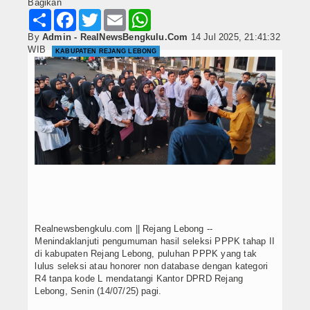
Bagikan
Share
Facebook
Twitter
Email
WhatsApp
By
Admin - RealNewsBengkulu.Com
14 Jul 2025, 21:41:32
WIB
KABUPATEN REJANG LEBONG
Realnewsbengkulu.com || Rejang Lebong --
Menindaklanjuti pengumuman hasil seleksi PPPK tahap II
di kabupaten Rejang Lebong, puluhan PPPK yang tak
lulus seleksi atau honorer non database dengan kategori
R4 tanpa kode L mendatangi Kantor DPRD Rejang
Lebong, Senin (14/07/25) pagi.