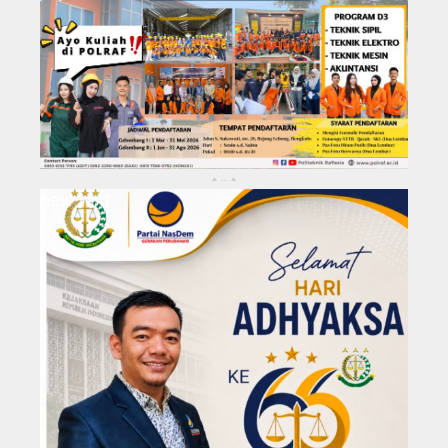
KABUPATEN REJANG LEBONG
Kota Bengkulu
..
▴
▴