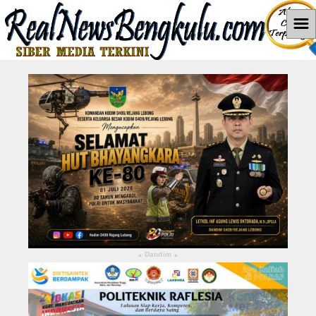
☰
Home
News
Hukum dan Kriminal
Politik
Pendidikan
Pemerintahan
Berita Utama
Dandim
▴
▴
LEBONG
KABUPATEN KEPAHIANG