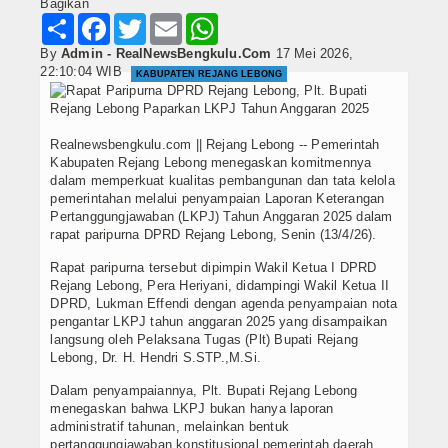
Bagikan
Share
Facebook
Twitter
Email
WhatsApp
By
Admin - RealNewsBengkulu.Com
17 Mei 2026,
22:10:04 WIB
KABUPATEN REJANG LEBONG
Realnewsbengkulu.com || Rejang Lebong -- Pemerintah
Kabupaten Rejang Lebong menegaskan komitmennya
dalam memperkuat kualitas pembangunan dan tata kelola
pemerintahan melalui penyampaian Laporan Keterangan
Pertanggungjawaban (LKPJ) Tahun Anggaran 2025 dalam
rapat paripurna DPRD Rejang Lebong, Senin (13/4/26).
Rapat paripurna tersebut dipimpin Wakil Ketua I DPRD
Rejang Lebong, Pera Heriyani, didampingi Wakil Ketua II
DPRD, Lukman Effendi dengan agenda penyampaian nota
pengantar LKPJ tahun anggaran 2025 yang disampaikan
langsung oleh Pelaksana Tugas (Plt) Bupati Rejang
Lebong, Dr. H. Hendri S.STP.,M.Si.
Dalam penyampaiannya, Plt. Bupati Rejang Lebong
menegaskan bahwa LKPJ bukan hanya laporan
administratif tahunan, melainkan bentuk
pertanggungjawaban konstitusional pemerintah daerah