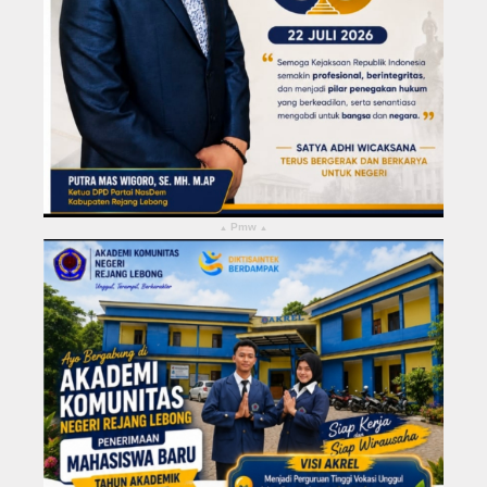
Pmw
▴
▴