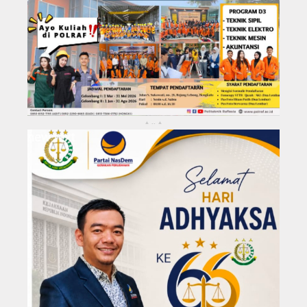
KABUPATEN REJANG LEBONG
Kota Bengkulu
..
▴
▴