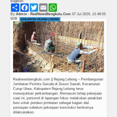
Bagikan
Share
Facebook
Twitter
Email
WhatsApp
By
Admin - RealNewsBengkulu.Com
07 Jul 2026, 13:48:05
WIB
KABUPATEN REJANG LEBONG
Realnewsbengkulu.com || Rejang Lebong – Pembangunan
Jembatan Perintis Garuda di Dusun Sawah, Kecamatan
Curup Utara, Kabupaten Rejang Lebong terus
menunjukkan perkembangan. Memasuki tahap pekerjaan
saat ini, personel di lapangan fokus melakukan perakitan
besi untuk pondasi jembatan sebagai bagian dari
persiapan sebelum pekerjaan konstruksi berikutnya
dilaksanakan.