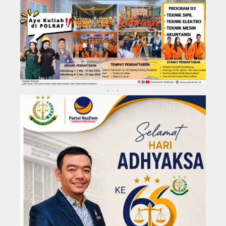
KABUPATEN REJANG LEBONG
Kota Bengkulu
..
▴
▴