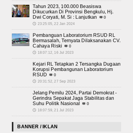
Tahun 2023, 100.000 Beasiswa
Dikucurkan Di Provinsi Bengkulu, Hj.
Dwi Coryati, M. Si : Lanjutkan
0
23:25:05, 22 Jan 2024
🕔
Pembanguan Laboratorium RSUD RL
Bermasalah, Ternyata Dilaksanakan CV.
Cahaya Riski
0
18:07:12, 16 Jul 2023
🕔
Kejari RL Tetapkan 2 Tersangka Dugaan
Korupsi Pembangunan Laboratorium
RSUD
0
20:31:52, 27 Sep 2023
🕔
Jelang Pemilu 2024, Partai Demokrat -
Gerindra Sepakat Jaga Stabilitas dan
Suhu Politik Nasional
0
18:07:59, 21 Jul 2023
🕔
BANNER / IKLAN