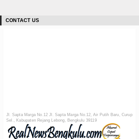
CONTACT US
Jl. Sapta Marga No.12 Jl. Sapta Marga No.12, Air Putih Baru, Curup
Sel., Kabupaten Rejang Lebong, Bengkulu 39119