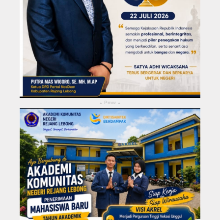
Pmw
▴
▴