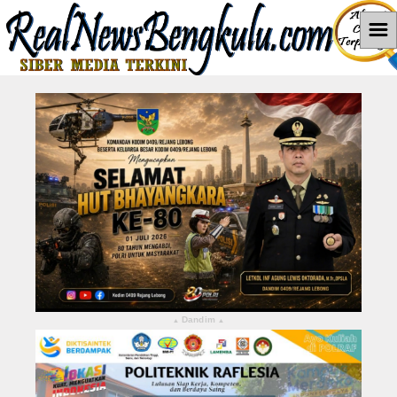
☰
Home
News
Hukum dan Kriminal
Politik
Pendidikan
Pemerintahan
Berita Utama
Dandim
▴
▴
LEBONG
KABUPATEN KEPAHIANG