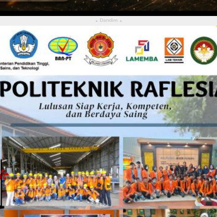
Dandim
▴
▴