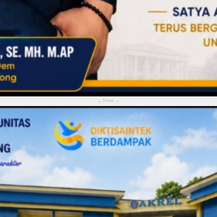
Pmw
▴
▴