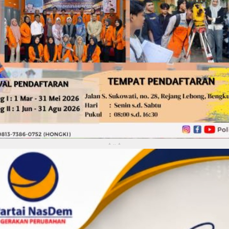
..
▴
▴