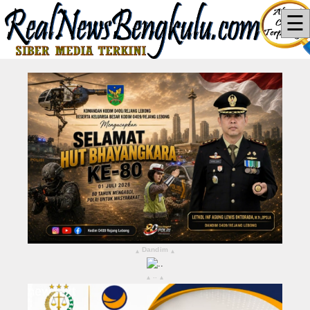
☰
Home
News
Hukum dan Kriminal
Politik
Pendidikan
Pemerintahan
Berita Utama
Dandim
▴
▴
LEBONG
..
▴
▴
KABUPATEN KEPAHIANG