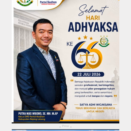
KABUPATEN REJANG LEBONG
Kota Bengkulu
Pmw
▴
▴