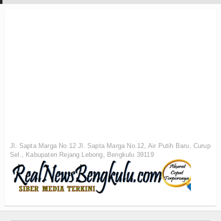
Jl. Sapta Marga No.12 Jl. Sapta Marga No.12, Air Putih Baru, Curup
Sel., Kabupaten Rejang Lebong, Bengkulu 39119