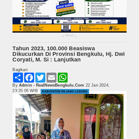
Akrel
▴
▴
Tahun 2023, 100.000 Beasiswa
Dikucurkan Di Provinsi Bengkulu, Hj. Dwi
Coryati, M. Si : Lanjutkan
Bagikan
Share
Facebook
Twitter
Email
WhatsApp
By
Admin - RealNewsBengkulu.Com
22 Jan 2024,
23:25:05 WIB
KABUPATEN REJANG LEBONG