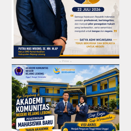
Pmw
▴
▴