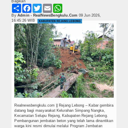
Bagikan
Share
Facebook
Twitter
Email
WhatsApp
By
Admin - RealNewsBengkulu.Com
09 Jun 2026,
16:45:26 WIB
KABUPATEN REJANG LEBONG
Realnewsbengkulu.com || Rejang Lebong – Kabar gembira
datang bagi masyarakat Kelurahan Simpang Nangka,
Kecamatan Selupu Rejang, Kabupaten Rejang Lebong.
Pembangunan jembatan beton yang telah lama dinantikan
warga kini resmi dimulai melalui Program Jembatan