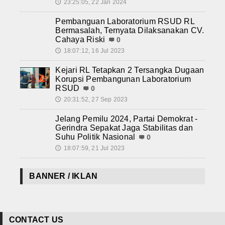
23:25:05, 22 Jan 2024
🕔
Pembanguan Laboratorium RSUD RL
Bermasalah, Ternyata Dilaksanakan CV.
Cahaya Riski
0
18:07:12, 16 Jul 2023
🕔
Kejari RL Tetapkan 2 Tersangka Dugaan
Korupsi Pembangunan Laboratorium
RSUD
0
20:31:52, 27 Sep 2023
🕔
Jelang Pemilu 2024, Partai Demokrat -
Gerindra Sepakat Jaga Stabilitas dan
Suhu Politik Nasional
0
18:07:59, 21 Jul 2023
🕔
BANNER / IKLAN
CONTACT US