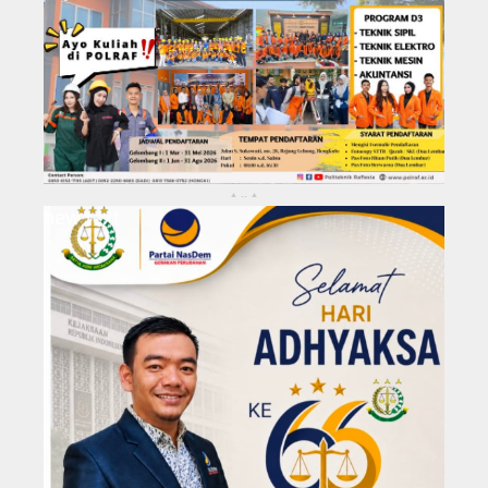
KABUPATEN REJANG LEBONG
Kota Bengkulu
..
▴
▴