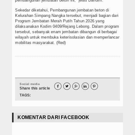
pembangunan jembatan beton ini," jelas Dandim.
Sekedar diketahui, Pembangunan jembatan beton di
Kelurahan Simpang Nangka tersebut, menjadi bagian dari
Program Jembatan Merah Putih Tahun 2026 yang
dilaksanakan Kodim 0409/Rejang Lebong. Dalam program
tersebut, sebanyak enam jembatan dibangun di berbagai
wilayah untuk membuka keterisolasian dan memperlancar
mobilitas masyarakat. (Red)
Social media





Share this article
TAGS:
KOMENTAR DARI FACEBOOK