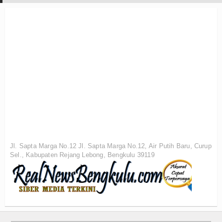
Jl. Sapta Marga No.12 Jl. Sapta Marga No.12, Air Putih Baru, Curup
Sel., Kabupaten Rejang Lebong, Bengkulu 39119