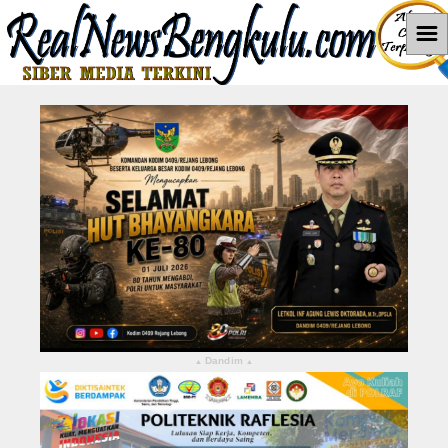
☰
Home
News
Hukum dan Kriminal
Politik
Pendidikan
Pemerintahan
Berita Utama
Dandim
▴
▴
LEBONG
KABUPATEN KEPAHIANG