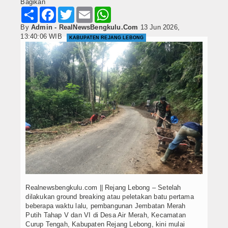
Bagikan
Share
Facebook
Twitter
Email
WhatsApp
By
Admin - RealNewsBengkulu.Com
13 Jun 2026,
13:40:06 WIB
KABUPATEN REJANG LEBONG
Realnewsbengkulu.com || Rejang Lebong – Setelah
dilakukan ground breaking atau peletakan batu pertama
beberapa waktu lalu, pembangunan Jembatan Merah
Putih Tahap V dan VI di Desa Air Merah, Kecamatan
Curup Tengah, Kabupaten Rejang Lebong, kini mulai