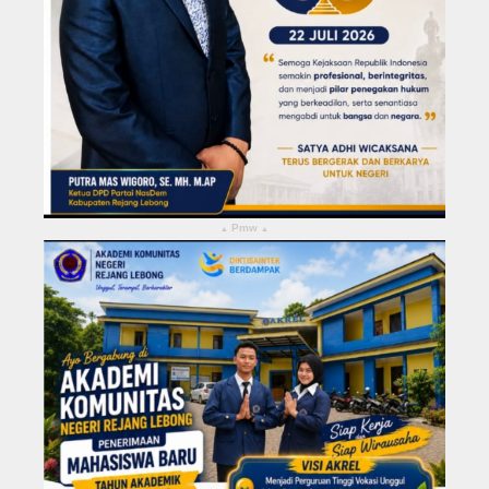
Pmw
▴
▴