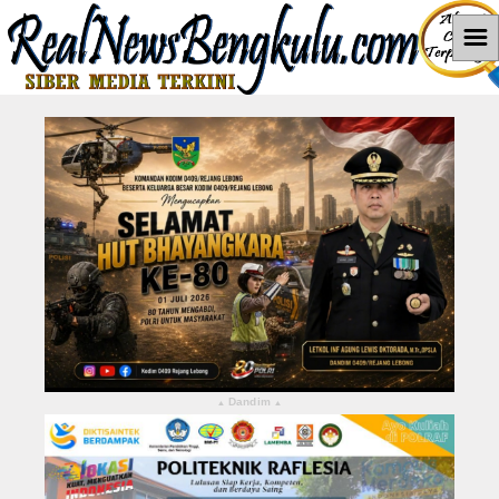
☰
Home
News
Hukum dan Kriminal
Politik
Pendidikan
Pemerintahan
Berita Utama
Dandim
▴
▴
LEBONG
KABUPATEN KEPAHIANG