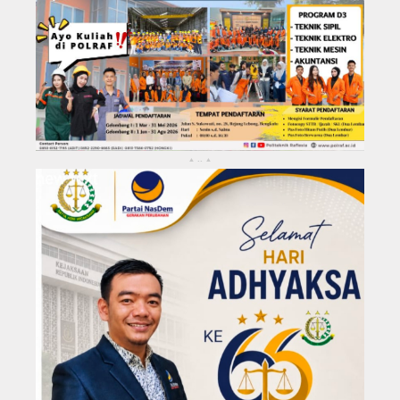
KABUPATEN REJANG LEBONG
Kota Bengkulu
..
▴
▴