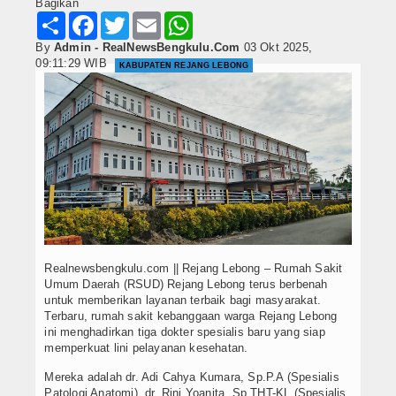
Bagikan
Share
Facebook
Twitter
Email
WhatsApp
By
Admin - RealNewsBengkulu.Com
03 Okt 2025,
09:11:29 WIB
KABUPATEN REJANG LEBONG
Realnewsbengkulu.com || Rejang Lebong – Rumah Sakit
Umum Daerah (RSUD) Rejang Lebong terus berbenah
untuk memberikan layanan terbaik bagi masyarakat.
Terbaru, rumah sakit kebanggaan warga Rejang Lebong
ini menghadirkan tiga dokter spesialis baru yang siap
memperkuat lini pelayanan kesehatan.
Mereka adalah dr. Adi Cahya Kumara, Sp.P.A (Spesialis
Patologi Anatomi), dr. Rini Yoanita, Sp.THT-KL (Spesialis