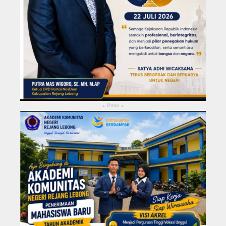
Pmw
▴
▴