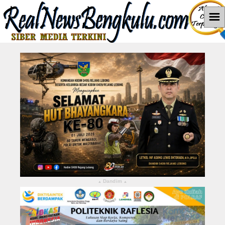
☰
Home
News
Hukum dan Kriminal
Politik
Pendidikan
Pemerintahan
Berita Utama
Dandim
▴
▴
LEBONG
KABUPATEN KEPAHIANG