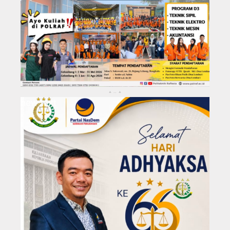
KABUPATEN REJANG LEBONG
Kota Bengkulu
..
▴
▴