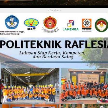
Dandim
▴
▴