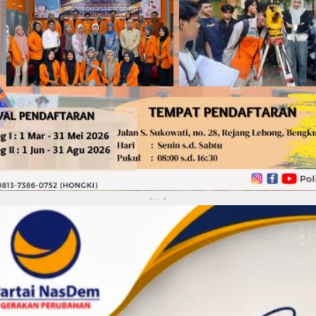
..
▴
▴