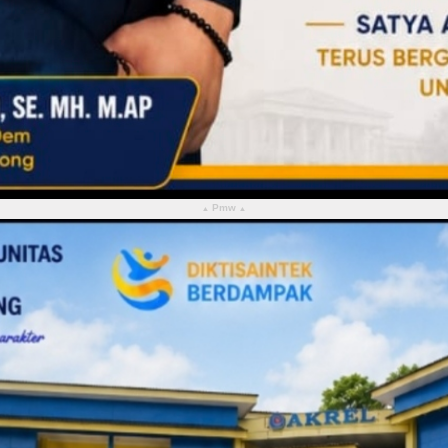
Pmw
▴
▴